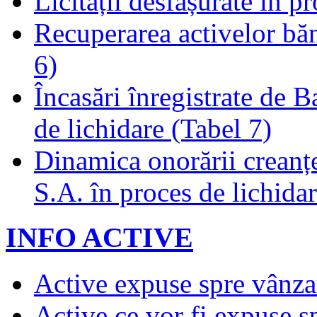
Licitații desfășurate în p
Recuperarea activelor băn
6)
Încasări înregistrate de 
de lichidare (Tabel 7)
Dinamica onorării creanț
S.A. în proces de lichidar
INFO ACTIVE
Active expuse spre vânza
Active ce vor fi expuse s